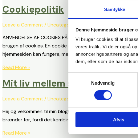
Cookiepolitik
Samtykke
Leave a Comment
/
Uncategorized
/
Sophia
Denne hjemmeside bruger c
ANVENDELSE AF COOKIES PÅ BYSOPHIA Denne hjemmeside ejes
Vi bruger cookies til at tilpas
brugen af cookies. En cookie er en uskadelig datafil som bl
vores trafik. Vi deler også 
hjemmesiden kan fungere, men vi bruger dem også […]
annonceringspartnere og anal
dem, eller som de har indsaml
Read More »
Samtykkevalg
Mit liv mellem studie, arbejde
Nødvendig
Leave a Comment
/
Uncategorized
/
Sophia
Hej og velkommen til min blog!Mit navn er Sophia, jeg er 24 år
brænder for, fordi det kombinerer kreativitet, strategi og fo
Afvis
Read More »