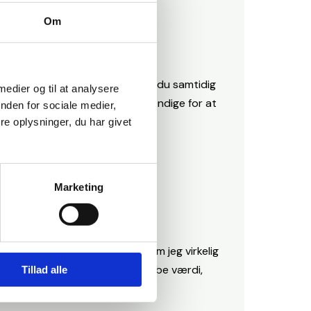
Om
vores hjemmeside, accepterer du samtidig
 medier og til at analysere
uger cookies, fordi de er nødvendige for at
nden for sociale medier,
e oplysninger, du har givet
Marketing
helor i e-handel. Et studie, som jeg virkelig
e platforme kan bruges til at skabe værdi,
Tillad alle