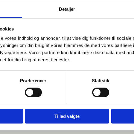
Detaljer
ookies
 af Sophia, e-mail: shan58578@edu.ucl.dkHvis du benytter 
se vores indhold og annoncer, til at vise dig funktioner til sociale
iver gemt på din computer når du besøger en hjemmeside. Vi br
oplysninger om din brug af vores hjemmeside med vores partnere i
ysepartnere. Vores partnere kan kombinere disse data med andr
et fra din brug af deres tjenester.
 og hesteliv
Præferencer
Statistik
 gammel og bor i Odense. Til daglig læser jeg en professionsbac
rretningsforståelse. Jeg elsker at dykke ned i, hvordan digital
Tillad valgte